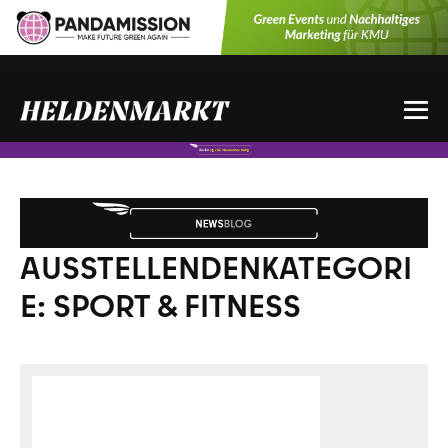
Zum
Inhalt
springen
Me
Sch
AUSSTELLENDENKATEGORI
E:
SPORT & FITNESS
NATGYM