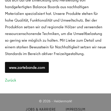
das sich auf die Entwicklung und Herstellung von
handgefertigten Balance Boards aus nachhaltigen
Materialien spezialisiert hat. Unsere Produkte stehen für
hohe Qualität, Funktionalität und Umweltschutz. Bei der
Produktion setzen wir auf regionale Hölzer und verwenden
ressourcenschonende Techniken, um die Umweltbelastung
so gering wie möglich zu halten. Mit Liebe zum Detail und
einem starken Bewusstsein für Nachhaltigkeit setzen wir neue
Standards im Bereich aktiver Freizeitgestaltung.
www.zartebande.com
Zurück
© 2026 - Heldenmarkt
JOBS & KARRIERE
IMPRESSUM