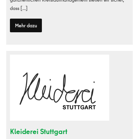
dass […]
Mehr dazu
ALBA
Kleiderei
Stuttgart
Kleiderei Stuttgart