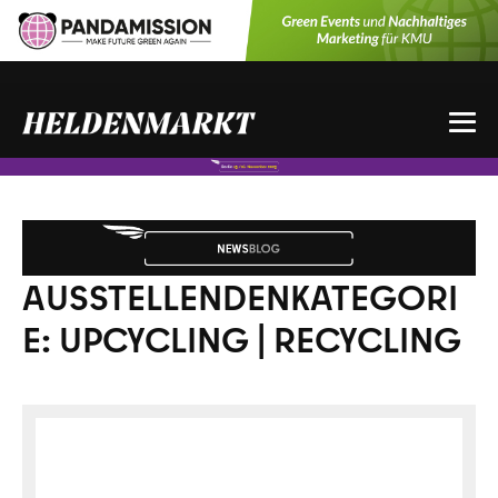
Zum
Inhalt
springen
Me
Sch
AUSSTELLENDENKATEGORI
E:
UPCYCLING | RECYCLING
ALBA