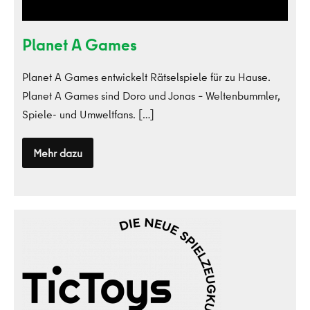
Planet A Games
Planet A Games entwickelt Rätselspiele für zu Hause.
Planet A Games sind Doro und Jonas – Weltenbummler,
Spiele- und Umweltfans. […]
Mehr dazu
Planet
A
Games
TicToys