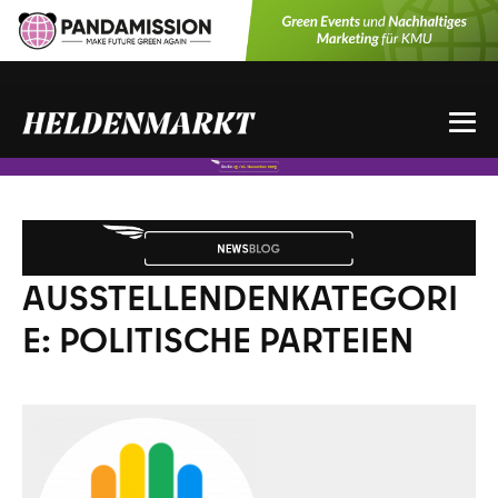
Zum
Inhalt
springen
Me
Sch
AUSSTELLENDENKATEGORI
E:
POLITISCHE PARTEIEN
Partei
Mensch
Umwelt