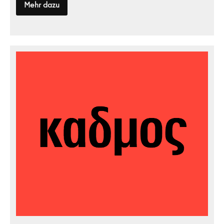
Mehr dazu
greenjobs.de
Kulturverlag
Kadmos