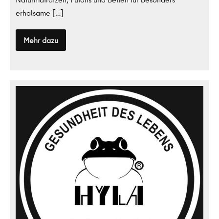
erholsame […]
Mehr dazu
FUTOMANIA
Gesundheit
des
Lebens