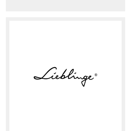
Lieblinge
öko.
Barfußschuhe