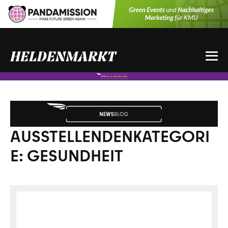
Zum
Inhalt
springen
Me
Sch
AUSSTELLENDENKATEGORI
E:
GESUNDHEIT
FUTOMANIA