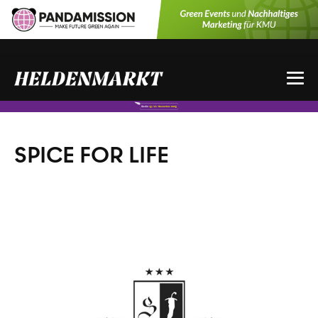
Zum
Inhalt
springen
Me
Sch
SPICE FOR LIFE