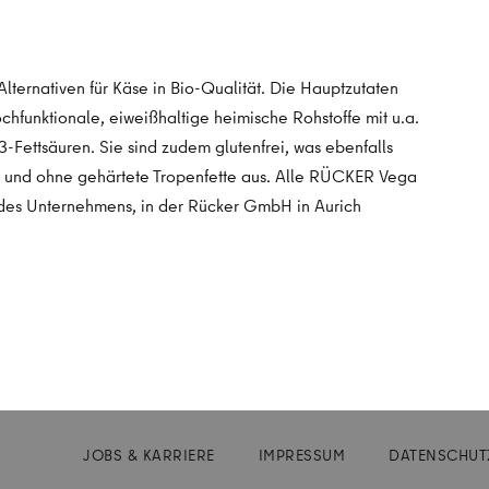
lternativen für Käse in Bio-Qualität. Die Hauptzutaten
hfunktionale, eiweißhaltige heimische Rohstoffe mit u.a.
-Fettsäuren. Sie sind zudem glutenfrei, was ebenfalls
e und ohne gehärtete Tropenfette aus. Alle RÜCKER Vega
des Unternehmens, in der Rücker GmbH in Aurich
JOBS & KARRIERE
IMPRESSUM
DATENSCHUT