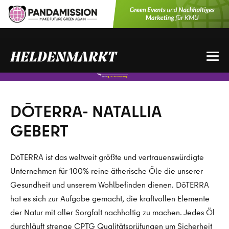
Zum
Inhalt
springen
Me
Sch
DŌTERRA- NATALLIA
GEBERT
DōTERRA ist das weltweit größte und vertrauenswürdigte
Unternehmen für 100% reine ätherische Öle die unserer
Gesundheit und unserem Wohlbefinden dienen. DōTERRA
hat es sich zur Aufgabe gemacht, die kraftvollen Elemente
der Natur mit aller Sorgfalt nachhaltig zu machen. Jedes Öl
durchläuft strenge CPTG Qualitätsprüfungen um Sicherheit