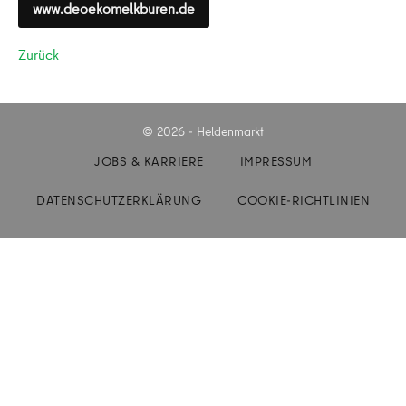
www.deoekomelkburen.de
Zurück
© 2026 - Heldenmarkt
JOBS & KARRIERE
IMPRESSUM
DATENSCHUTZERKLÄRUNG
COOKIE-RICHTLINIEN